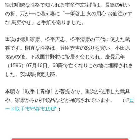
簡潔明瞭な性格で知られる本多作左衛門は、長篠の戦い
の折、万が一に備え妻に「一筆啓上 火の用心 お仙泣かす
な 馬肥やせ」と手紙を送りました。
重次は徳川家康、松平広忠、松平清康の三代に使えた武
将です。剛直な性格は、豊臣秀吉の怒りを買い、小田原
攻めの後、下総国井野村に蟄居を命じられ、慶長元年
（1596）07月16日、68際で亡くなりこの地に埋葬されま
した。茨城県指定史跡。
本願寺〔取手市青柳〕が菩提寺で、重次が使用した武具
や、家康からの拝領品などが補完されています。 （ #
ロ
ード取手市守谷市19
）