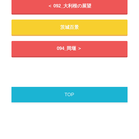
＜ 092_大利根の展望
茨城百景
094_岡堰 ＞
TOP