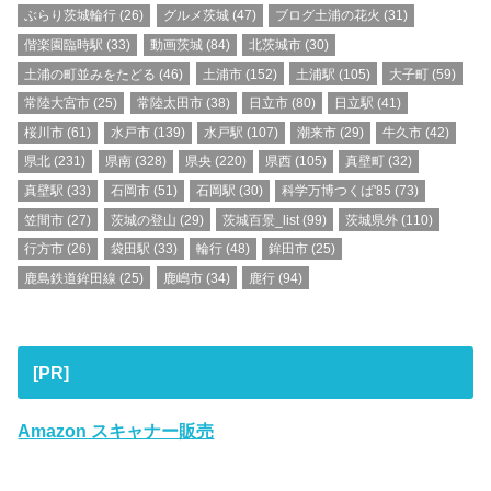
ぶらり茨城輪行
(26)
グルメ茨城
(47)
ブログ土浦の花火
(31)
偕楽園臨時駅
(33)
動画茨城
(84)
北茨城市
(30)
土浦の町並みをたどる
(46)
土浦市
(152)
土浦駅
(105)
大子町
(59)
常陸大宮市
(25)
常陸太田市
(38)
日立市
(80)
日立駅
(41)
桜川市
(61)
水戸市
(139)
水戸駅
(107)
潮来市
(29)
牛久市
(42)
県北
(231)
県南
(328)
県央
(220)
県西
(105)
真壁町
(32)
真壁駅
(33)
石岡市
(51)
石岡駅
(30)
科学万博つくば'85
(73)
笠間市
(27)
茨城の登山
(29)
茨城百景_list
(99)
茨城県外
(110)
行方市
(26)
袋田駅
(33)
輪行
(48)
鉾田市
(25)
鹿島鉄道鉾田線
(25)
鹿嶋市
(34)
鹿行
(94)
[PR]
Amazon スキャナー販売