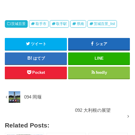
茨城百景
取手市
取手駅
県南
茨城百景_list
ツイート
シェア
はてブ
LINE
Pocket
feedly
094 岡堰
092 大利根の展望
Related Posts: