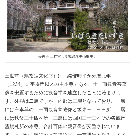
長禅寺 三世堂〔茨城県取手市取手〕
三世堂（県指定文化財）は、織部時平が分暦元年
（1234）に平将門以来の主本尊である、十一面観音菩薩
像を安置するために観音堂を建立したことに始まりま
す。外観は二層ですが、内部は三層となっており、一層
には主本尊の十一面観音菩薩像と坂東三十三ヶ所、二層
には秩父三十四ヶ所、三層には西国三十三ヶ所の各観音
霊場札所の本尊、合計百体の観音像が安置されていま
す。入口から順に沿って進めば、一方通行となる「さざ