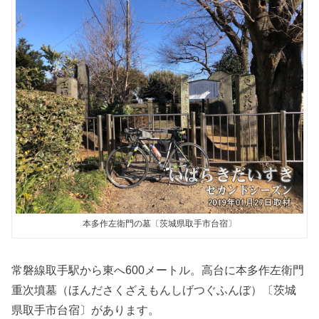
本多作左衛門の墓〔茨城県取手市台宿〕
常磐線取手駅から東へ600メートル。高台に本多作左衛門
重次墳墓（ほんださくざえもんしげつぐふんぼ）〔茨城
県取手市台宿〕があります。