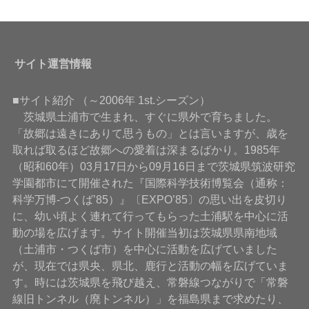
サイト運営情報
■サイト紹介 （～2006年 1st.シーズン）
茨城県土浦市で生まれ、すぐに県外で育ちました。
「故郷は遠きにありて思うもの」とは言いますが、歳を
取れば取るほど故郷への愛着は深まるばかり。1985年
（昭和60年）03月17日から09月16日まで茨城県筑波研究
学園都市にて開催された『国際科学技術博覧会（通称：
科学万博-つくば’85）』〔EXPO’85〕の思い出を皮切り
に、幼い頃よく連れて行ってもらった土浦駅を中心に活
動の場を広げます。サイト開催当初は茨城県県南地域
（土浦市・つくば市）を中心に活動を広げていました
が、現在では県央、県北、鹿行と活動の幅を広げていま
す。時には茨城県を飛び越え、常磐線つながりで「常磐
線旧トンネル（廃トンネル）」を福島県まで求めたり、