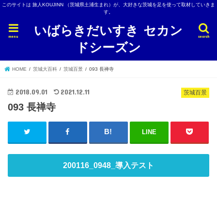
このサイトは 旅人KOUJINN （茨城県土浦生まれ）が、大好きな茨城を足を使って取材していきま
す。
いばらきだいすき セカン
menu
search
ドシーズン
HOME
茨城大百科
茨城百景
093 長禅寺
2018.09.01
2021.12.11
茨城百景
093 長禅寺
LINE
200116_0948_導入テスト