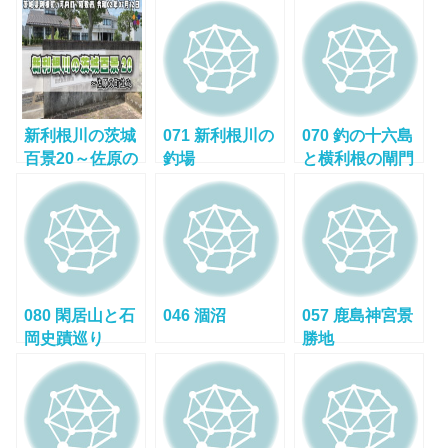
新利根川の茨城
071 新利根川の
070 釣の十六島
百景20～佐原の
釣場
と横利根の閘門
町並み
080 閑居山と石
046 涸沼
057 鹿島神宮景
岡史蹟巡り
勝地