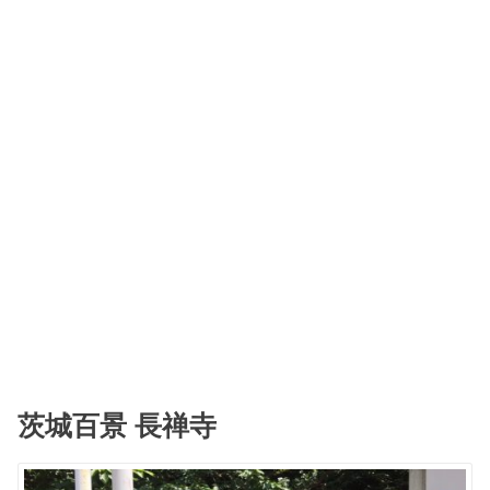
茨城百景 長禅寺