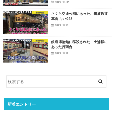
2022.12.01
動画埼玉
さくら交通公園にあった、筑波鉄道
車両 キハ048
2022.11.18
動画埼玉
鉄道博物館に移設された、土浦駅に
あった行商台
2022.11.17
新着エントリー