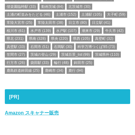
偕楽園臨時駅
(33)
動画茨城
(84)
北茨城市
(30)
土浦の町並みをたどる
(46)
土浦市
(152)
土浦駅
(105)
大子町
(59)
常陸大宮市
(25)
常陸太田市
(38)
日立市
(80)
日立駅
(41)
桜川市
(61)
水戸市
(139)
水戸駅
(107)
潮来市
(29)
牛久市
(42)
県北
(231)
県南
(328)
県央
(220)
県西
(105)
真壁町
(32)
真壁駅
(33)
石岡市
(51)
石岡駅
(30)
科学万博つくば'85
(73)
笠間市
(27)
茨城の登山
(29)
茨城百景_list
(99)
茨城県外
(110)
行方市
(26)
袋田駅
(33)
輪行
(48)
鉾田市
(25)
鹿島鉄道鉾田線
(25)
鹿嶋市
(34)
鹿行
(94)
[PR]
Amazon スキャナー販売