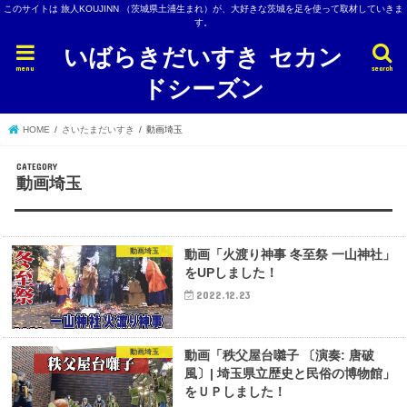
このサイトは 旅人KOUJINN （茨城県土浦生まれ）が、大好きな茨城を足を使って取材していきま
す。
いばらきだいすき セカン
menu
search
ドシーズン
HOME
さいたまだいすき
動画埼玉
動画埼玉
動画埼玉
動画「火渡り神事 冬至祭 一山神社」
をUPしました！
2022.12.23
動画埼玉
動画「秩父屋台囃子 〔演奏: 唐破
風〕| 埼玉県立歴史と民俗の博物館」
をＵＰしました！