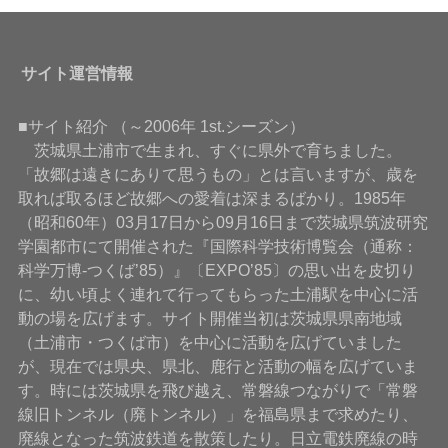
サイト運営情報
■サイト紹介 （～2006年 1st.シーズン）
茨城県土浦市で生まれ、すぐに県外で育ちました。
「故郷は遠きにありて思うもの」とは言いますが、歳を
取れば取るほど故郷への愛着は深まるばかり。1985年
（昭和60年）03月17日から09月16日まで茨城県筑波研究
学園都市にて開催された『国際科学技術博覧会（通称：
科学万博-つくば’85）』〔EXPO’85〕の思い出を皮切り
に、幼い頃よく連れて行ってもらった土浦駅を中心に活
動の場を広げます。サイト開催当初は茨城県県南地域
（土浦市・つくば市）を中心に活動を広げていました
が、現在では県央、県北、鹿行と活動の幅を広げていま
す。時には茨城県を飛び越え、常磐線つながりで「常磐
線旧トンネル（廃トンネル）」を福島県まで求めたり、
廃線となった筑波鉄道を散策したり。日立電鉄廃線の時