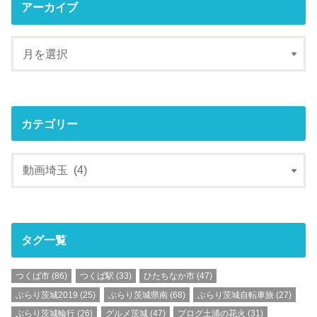
アーカイブ
カテゴリー
タグ一覧
つくば市
(86)
つくば駅
(33)
ひたちなか市
(47)
ぶらり茨城2019
(25)
ぶらり茨城県南
(68)
ぶらり茨城自転車旅
(27)
ぶらり茨城輪行
(26)
グルメ茨城
(47)
ブログ土浦の花火
(31)