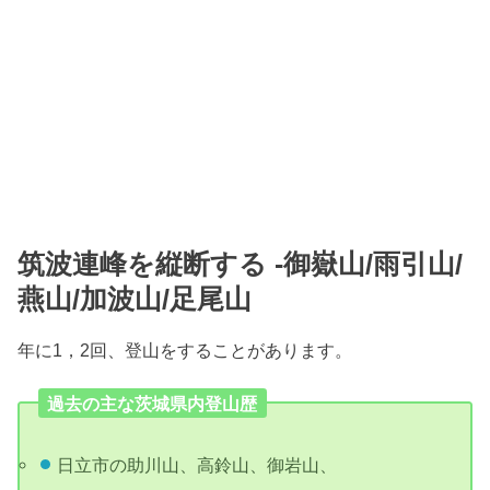
筑波連峰を縦断する -御嶽山/雨引山/
燕山/加波山/足尾山
年に1，2回、登山をすることがあります。
過去の主な茨城県内登山歴
日立市の助川山、高鈴山、御岩山、