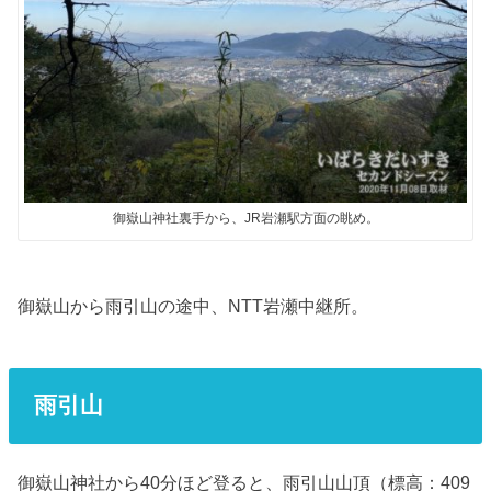
御嶽山神社裏手から、JR岩瀬駅方面の眺め。
御嶽山から雨引山の途中、NTT岩瀬中継所。
雨引山
御嶽山神社から40分ほど登ると、雨引山山頂（標高：409