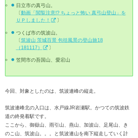
日立市の真弓山。
〔
動画「閲覧注意!? ちょっと怖い 真弓山登山」を
ＵＰしました！
〕
つくば市の筑波山。
〔
筑波山 茨城百景 包括風景の登山旅18
（181117）
〕
笠間市の吾国山、愛宕山
今回、対象としたのは、筑波連峰の縦走。
筑波連峰北の入口は、水戸線JR岩瀬駅。かつての筑波鉄
道の終発着駅です。
ここから、御嶽山、雨引山、燕山、加波山、足尾山、き
のこ山、筑波山。。。と筑波連山を南下縦走していく計