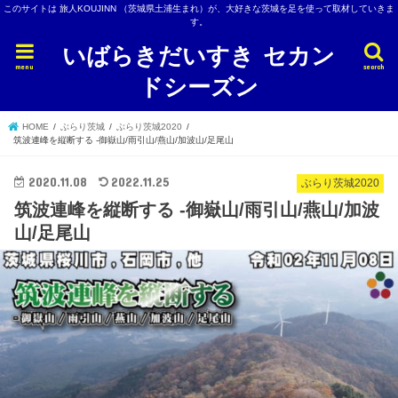
このサイトは 旅人KOUJINN （茨城県土浦生まれ）が、大好きな茨城を足を使って取材していきま
す。
いばらきだいすき セカン
menu
search
ドシーズン
HOME
ぶらり茨城
ぶらり茨城2020
筑波連峰を縦断する -御嶽山/雨引山/燕山/加波山/足尾山
2020.11.08
2022.11.25
ぶらり茨城2020
筑波連峰を縦断する -御嶽山/雨引山/燕山/加波
山/足尾山