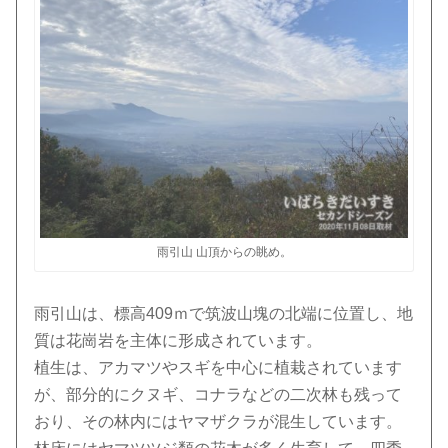
雨引山 山頂からの眺め。
雨引山は、標高409ｍで筑波山塊の北端に位置し、地
質は花崗岩を主体に形成されています。
植生は、アカマツやスギを中心に植栽されています
が、部分的にクヌギ、コナラなどの二次林も残って
おり、その林内にはヤマザクラが混生しています。