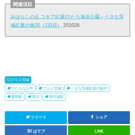
関連項目
みはらしの丘 コキア紅葉/ひたち海浜公園～ベタな茨
城紅葉の旅20（2日目）
201026
グルメ茨城
ひたちなか市
グルメ茨城
ベタな茨城紅葉の旅20
勝田駅
県北
那珂湊駅
ツイート
シェア
はてブ
LINE