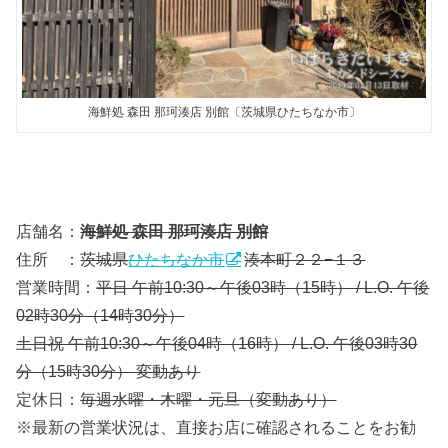
海鮮処 森田 那珂湊店 別館〔茨城県ひたちなか市〕
店舗名：
海鮮処 森田 那珂湊店 別館
住所 ：
茨城県
ひたちなか市
湊本町２２−１３
営業時間：
平日 午前10:30～午後03時（15時） / L.O. 午後
02時30分（14時30分）
土日祝 午前10:30～午後04時（16時） / L.O. 午後03時30
分（15時30分） 変動あり
定休日：
毎週水曜・木曜・元旦（変動あり）
※最新の営業状況は、直接お店に確認されることをお勧