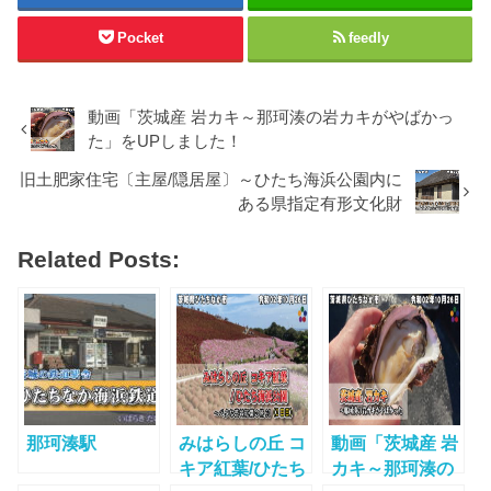
Pocket
feedly
動画「茨城産 岩カキ～那珂湊の岩カキがやばかっ
た」をUPしました！
旧土肥家住宅〔主屋/隠居屋〕～ひたち海浜公園内に
ある県指定有形文化財
Related Posts:
那珂湊駅
みはらしの丘 コ
動画「茨城産 岩
キア紅葉/ひたち
カキ～那珂湊の