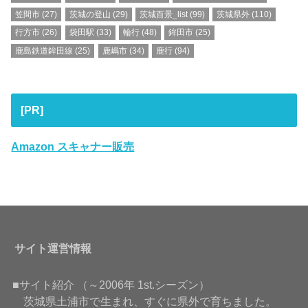
笠間市
(27)
茨城の登山
(29)
茨城百景_list
(99)
茨城県外
(110)
行方市
(26)
袋田駅
(33)
輪行
(48)
鉾田市
(25)
鹿島鉄道鉾田線
(25)
鹿嶋市
(34)
鹿行
(94)
[PR]
Amazon スキャナー販売
サイト運営情報
■サイト紹介 （～2006年 1st.シーズン）
茨城県土浦市で生まれ、すぐに県外で育ちました。