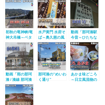
海浜公園～ベタ
岩カキがやばか
な茨城紅葉の旅
った」をUPしま
20（2日目）
した！
初秋の竜神峡/竜
水戸黄門 水府そ
動画「那珂湊駅
神大吊橋～ベタ
ば～奥久慈の風
今昔～ひたちな
な茨城紅葉の旅
景に思いを寄せ
か海浜鉄道 / 茨
20（初日）
る
城交通湊線」を
UPしました！
動画「雨の那珂
那珂湊の“めいわ
あかま味どころ
湊 / 湊線 那珂湊
く通り”
～日立風流物の
駅 , 那珂湊漁
交差点にあるお
港」をUPしまし
店
た！