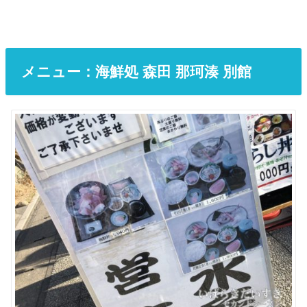
メニュー：海鮮処 森田 那珂湊 別館