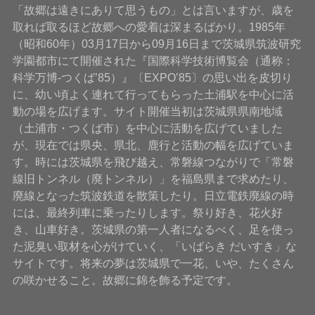
「故郷は遠きにありて思うもの」とは言いますが、歳を
取れば取るほど故郷への愛着は深まるばかり。1985年
（昭和60年）03月17日から09月16日まで茨城県筑波研究
学園都市にて開催された『国際科学技術博覧会（通称：
科学万博-つくば’85）』〔EXPO’85〕の思い出を皮切り
に、幼い頃よく連れて行ってもらった土浦駅を中心に活
動の場を広げます。サイト開催当初は茨城県県南地域
（土浦市・つくば市）を中心に活動を広げていました
が、現在では県央、県北、鹿行と活動の幅を広げていま
す。時には茨城県を飛び越え、常磐線つながりで「常磐
線旧トンネル（廃トンネル）」を福島県まで求めたり、
廃線となった筑波鉄道を散策したり。日立電鉄廃線の時
には、最終列車に乗ったりします。祭り好き、花火好
き、山車好き。茨城県の第一人者になるべく、足を使っ
た泥臭い取材を心がけていく、「いばらき だいすき」な
サイトです。将来の夢は茨城県で一花、いや、たくさん
の咲かせること。故郷に錦を飾る予定です。