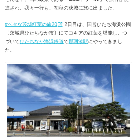
進され、我々一行も、初秋の茨城に旅に出ました。
#ベタな茨城紅葉の旅20
2日目は、国営ひたち海浜公園
〔茨城県ひたちなか市〕にてコキアの紅葉を堪能し、つ
づいて
ひたちなか海浜鉄道
で
那珂湊駅
にやってきまし
た。