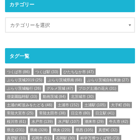
カテゴリー
タグ一覧
つくば市
(86)
つくば駅
(33)
ひたちなか市
(47)
ぶらり茨城2019
(25)
ぶらり茨城県南
(68)
ぶらり茨城自転車旅
(27)
ぶらり茨城輪行
(26)
グルメ茨城
(47)
ブログ土浦の花火
(31)
偕楽園臨時駅
(33)
動画茨城
(84)
北茨城市
(30)
土浦の町並みをたどる
(46)
土浦市
(152)
土浦駅
(105)
大子町
(59)
常陸大宮市
(25)
常陸太田市
(38)
日立市
(80)
日立駅
(41)
桜川市
(61)
水戸市
(139)
水戸駅
(107)
潮来市
(29)
牛久市
(42)
県北
(231)
県南
(328)
県央
(220)
県西
(105)
真壁町
(32)
真壁駅
(33)
石岡市
(51)
石岡駅
(30)
科学万博つくば'85
(73)