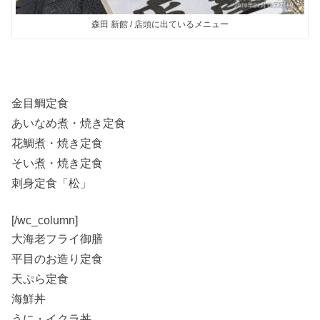
森田 新館 / 店頭に出ているメニュー
金目鯛定食
あいなめ煮・焼き定食
花鯛煮・焼き定食
そい煮・焼き定食
刺身定食「松」
[/wc_column]
大海老フライ御膳
平目のお造り定食
天ぷら定食
海鮮丼
うに・イクラ丼