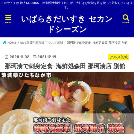
このサイトは 旅人KOUJINN （茨城県土浦生まれ）が、大好きな茨城を足を使って取材していきま
す。
いばらきだいすき セカン
menu
search
ドシーズン
HOME
blog豆日刊新茨城
グルメ茨城
那珂湊で刺身定食_海鮮処森田 那珂湊店 別館
2020.11.02
2021.12.19
グルメ茨城
那珂湊で刺身定食_海鮮処森田 那珂湊店 別館