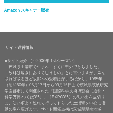
Amazon スキャナー販売
サイト運営情報
■サイト紹介 （～2006年 1st.シーズン）
茨城県土浦市で生まれ、すぐに県外で育ちました。
「故郷は遠きにありて思うもの」とは言いますが、歳を
取れば取るほど故郷への愛着は深まるばかり。1985年
（昭和60年）03月17日から09月16日まで茨城県筑波研究
学園都市にて開催された『国際科学技術博覧会（通称：
科学万博-つくば’85）』〔EXPO’85〕の思い出を皮切り
に、幼い頃よく連れて行ってもらった土浦駅を中心に活
動の場を広げます。サイト開催当初は茨城県県南地域