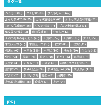
タグ一覧
つくば市
(86)
つくば駅
(33)
ひたちなか市
(47)
ぶらり茨城2019
(25)
ぶらり茨城県南
(68)
ぶらり茨城自転車旅
(27)
ぶらり茨城輪行
(26)
グルメ茨城
(47)
ブログ土浦の花火
(31)
偕楽園臨時駅
(33)
動画茨城
(84)
北茨城市
(30)
土浦の町並みをたどる
(46)
土浦市
(152)
土浦駅
(105)
大子町
(59)
常陸大宮市
(25)
常陸太田市
(38)
日立市
(80)
日立駅
(41)
桜川市
(61)
水戸市
(139)
水戸駅
(107)
潮来市
(29)
牛久市
(42)
県北
(231)
県南
(328)
県央
(220)
県西
(105)
真壁町
(32)
真壁駅
(33)
石岡市
(51)
石岡駅
(30)
科学万博つくば'85
(73)
笠間市
(27)
茨城の登山
(29)
茨城百景_list
(99)
茨城県外
(110)
行方市
(26)
袋田駅
(33)
輪行
(48)
鉾田市
(25)
鹿島鉄道鉾田線
(25)
鹿嶋市
(34)
鹿行
(94)
[PR]