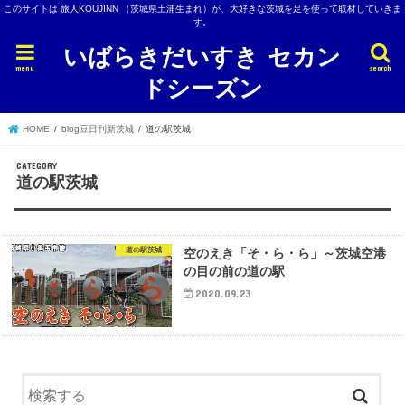
このサイトは 旅人KOUJINN （茨城県土浦生まれ）が、大好きな茨城を足を使って取材していきま
す。
いばらきだいすき セカン
menu
search
ドシーズン
HOME
blog豆日刊新茨城
道の駅茨城
道の駅茨城
道の駅茨城
空のえき「そ・ら・ら」～茨城空港
の目の前の道の駅
2020.09.23