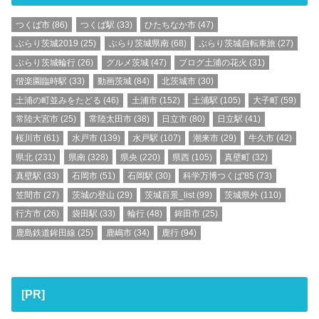
つくば市
(86)
つくば駅
(33)
ひたちなか市
(47)
ぶらり茨城2019
(25)
ぶらり茨城県南
(68)
ぶらり茨城自転車旅
(27)
ぶらり茨城輪行
(26)
グルメ茨城
(47)
ブログ土浦の花火
(31)
偕楽園臨時駅
(33)
動画茨城
(84)
北茨城市
(30)
土浦の町並みをたどる
(46)
土浦市
(152)
土浦駅
(105)
大子町
(59)
常陸大宮市
(25)
常陸太田市
(38)
日立市
(80)
日立駅
(41)
桜川市
(61)
水戸市
(139)
水戸駅
(107)
潮来市
(29)
牛久市
(42)
県北
(231)
県南
(328)
県央
(220)
県西
(105)
真壁町
(32)
真壁駅
(33)
石岡市
(51)
石岡駅
(30)
科学万博つくば'85
(73)
笠間市
(27)
茨城の登山
(29)
茨城百景_list
(99)
茨城県外
(110)
行方市
(26)
袋田駅
(33)
輪行
(48)
鉾田市
(25)
鹿島鉄道鉾田線
(25)
鹿嶋市
(34)
鹿行
(94)
[PR]