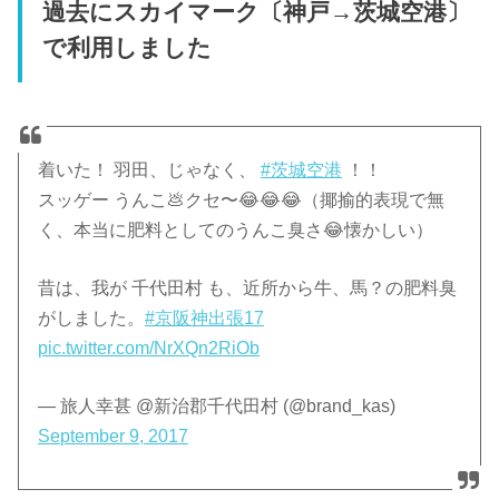
過去にスカイマーク〔神戸→茨城空港〕
で利用しました
着いた！ 羽田、じゃなく、
#茨城空港
！！
スッゲー うんこ💩クセ〜😂😂😂（揶揄的表現で無
く、本当に肥料としてのうんこ臭さ😂懐かしい）
昔は、我が 千代田村 も、近所から牛、馬？の肥料臭
がしました。
#京阪神出張17
pic.twitter.com/NrXQn2RiOb
— 旅人幸甚 @新治郡千代田村 (@brand_kas)
September 9, 2017