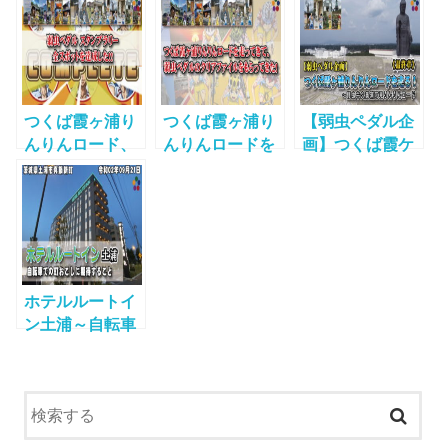
「500円補助」
20
ドを走る！《後
をやめるってよ
編》～弱虫つく
_200123
ばりんりんロー
ド 200922
つくば霞ヶ浦り
つくば霞ヶ浦り
【弱虫ペダル企
んりんロード、
んりんロードを
画】つくば霞ケ
弱虫ペダル スタ
走ってきて、弱
浦りんりんロー
ンプラリー全ス
虫ペダルのクリ
ドを走る！《最
ポットを達成し
アファイルをも
終章》～弱虫牛
た！！
らってきた！
久美浦阿見りん
りんロード
201003
ホテルルートイ
ン土浦～自転車
での町おこしに
期待すること