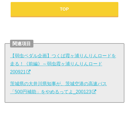
TOP
関連項目
【弱虫ペダル企画】つくば霞ヶ浦りんりんロードを
走る！《前編》～弱虫霞ヶ浦りんりんロード
200921
茨城県の大井川県知事が、茨城空港の高速バス
「500円補助」をやめるってよ_200123