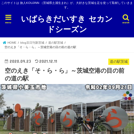
このサイトは 旅人KOUJINN （茨城県土浦生まれ）が、大好きな茨城を足を使って取材していきま
す。
いばらきだいすき セカン
menu
search
ドシーズン
HOME
blog豆日刊新茨城
道の駅茨城
空のえき「そ・ら・ら」～茨城空港の目の前の道の駅
2020.09.23
2021.12.11
道の駅茨城
空のえき「そ・ら・ら」～茨城空港の目の前
の道の駅