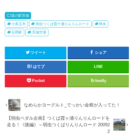
道の駅茨城
小美玉市
弱虫つくば霞ケ浦りんりんロード
県央
石岡駅
茨城空港
ツイート
シェア
はてブ
LINE
Pocket
feedly
なめらかヨーグルト_でっかい金柑が入ってた！
【弱虫ペダル企画】つくば霞ヶ浦りんりんロードを
走る！《後編》～弱虫つくばりんりんロード 20092
2