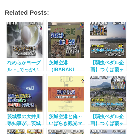
Related Posts:
なめらかヨーグ
茨城空港
【弱虫ペダル企
ルト_でっかい
（IBARAKI
画】つくば霞ヶ
金柑が入って
AIRPORT ）を
浦りんりんロー
た！
「東京北空港」
ドを走る！《前
と呼んでもいい
編》～弱虫霞ヶ
ですか？
浦りんりんロー
ド 200921
茨城県の大井川
茨城空港と俺～
【弱虫ペダル企
県知事が、茨城
いばらき観光マ
画】つくば霞ヶ
空港の高速バス
イスターへの道
浦りんりんロー