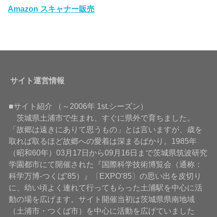
Amazon スキャナー販売
サイト運営情報
■サイト紹介 （～2006年 1st.シーズン）
茨城県土浦市で生まれ、すぐに県外で育ちました。
「故郷は遠きにありて思うもの」とは言いますが、歳を
取れば取るほど故郷への愛着は深まるばかり。1985年
（昭和60年）03月17日から09月16日まで茨城県筑波研究
学園都市にて開催された『国際科学技術博覧会（通称：
科学万博-つくば’85）』〔EXPO’85〕の思い出を皮切り
に、幼い頃よく連れて行ってもらった土浦駅を中心に活
動の場を広げます。サイト開催当初は茨城県県南地域
（土浦市・つくば市）を中心に活動を広げていました